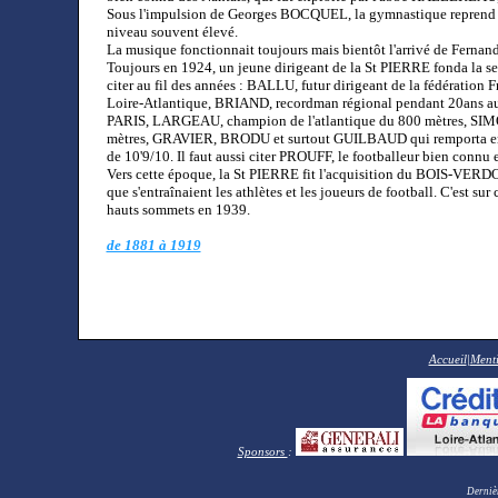
Sous l'impulsion de Georges BOCQUEL, la gymnastique reprend un 
niveau souvent élevé.
La musique fonctionnait toujours mais bientôt l'arrivé de Fernan
Toujours en 1924, un jeune dirigeant de la St PIERRE fonda la sec
citer au fil des années : BALLU, futur dirigeant de la fédération 
Loire-Atlantique, BRIAND, recordman régional pendant 20ans au 
PARIS, LARGEAU, champion de l'atlantique du 800 mètres, S
mètres, GRAVIER, BRODU et surtout GUILBAUD qui remporta en Au
de 10'9/10. Il faut aussi citer PROUFF, le footballeur bien conn
Vers cette époque, la St PIERRE fit l'acquisition du BOIS-VERD
que s'entraînaient les athlètes et les joueurs de football. C'est 
hauts sommets en 1939.
de 1881 à 1919
Accueil
|
Menti
Sponsors
:
Dernièr