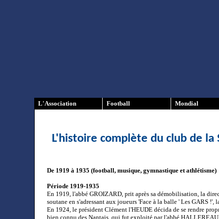
L'Association
Football
Mondial
L'histoire complète du club de la
De 1919 à 1935 (football, musique, gymnastique et athlétisme)
Période 1919-1935
En 1919, l'abbé GROIZARD, prit après sa démobilisation, la directi
soutane en s'adressant aux joueurs 'Face à la balle ' Les GARS !', la
En 1924, le président Clément l'HEUDE décida de se rendre pro
bien connu des Nantais, qui fut exploité par l'abbé HALLEREAU, et