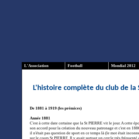
L'Association
Football
Mondial 2012
L'histoire complète du club de la
De 1881 à 1919 (les prémices)
Année 1881
C'est à cette date certaine que la St PIERRE vit le jour. A cet
son accord pour la création du nouveau patronage et c'est en 1886
il n'était pas question de sport en ce temps là (le mot était inconnu
sur le cours St PIERRE. Il y avait surtout un cercle très fréquenté 