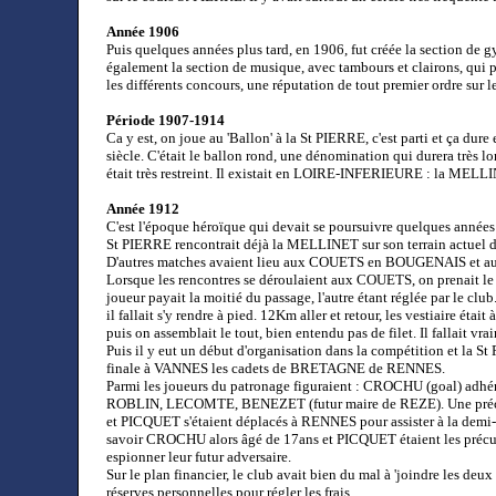
Année 1906
Puis quelques années plus tard, en 1906, fut créée la section de
également la section de musique, avec tambours et clairons, qui plu
les différents concours, une réputation de tout premier ordre sur l
Période 1907-1914
Ca y est, on joue au 'Ballon' à la St PIERRE, c'est parti et ça dure
siècle. C'était le ballon rond, une dénomination qui durera très l
était très restreint. Il existait en LOIRE-INFERIEURE : la MELLI
Année 1912
C'est l'époque héroïque qui devait se poursuivre quelques années 
St PIERRE rencontrait déjà la MELLINET sur son terrain actuel de 
D'autres matches avaient lieu aux COUETS en BOUGENAIS et aus
Lorsque les rencontres se déroulaient aux COUETS, on prenait 
joueur payait la moitié du passage, l'autre étant réglée par le clu
il fallait s'y rendre à pied. 12Km aller et retour, les vestiaire éta
puis on assemblait le tout, bien entendu pas de filet. Il fallait vra
Puis il y eut un début d'organisation dans la compétition et la
finale à VANNES les cadets de BRETAGNE de RENNES.
Parmi les joueurs du patronage figuraient : CROCHU (goal) a
ROBLIN, LECOMTE, BENEZET (futur maire de REZE). Une précis
et PICQUET s'étaient déplacés à RENNES pour assister à la dem
savoir CROCHU alors âgé de 17ans et PICQUET étaient les précurs
espionner leur futur adversaire.
Sur le plan financier, le club avait bien du mal à 'joindre les deu
réserves personnelles pour régler les frais.