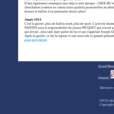
Il faut également remarquer que déjà à cette époque , CROCHU et
cherchaient à mettre en valeur leurs qualités personnelles au détri
donner le ballon à un partenaire mieux placé.
Année 1914
C'est la guerre, plus de ballon rond, plus de sport. L'activité dur
NANTES sous la responsabilité du joueur PICQUET qui n'avait pas 
qui devait , plus tard, faire parler de lui et qui s'appelait Joseph
Après la guerre, ce fut la reprise et une nouvelle et grande période
page précédente
Accueil
|
Menti
Sponsors
:
Derniere 
199734 affic
Copyright 