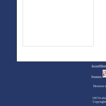
Accueil
|
Menti
Sponsors
:
Derniere 
199734 affic
Copyright 